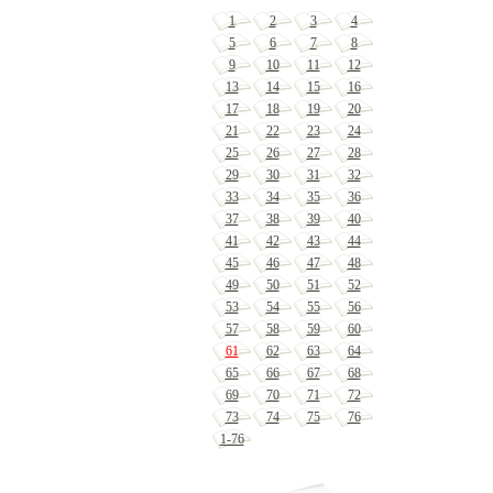
1
2
3
4
5
6
7
8
9
10
11
12
13
14
15
16
17
18
19
20
21
22
23
24
25
26
27
28
29
30
31
32
33
34
35
36
37
38
39
40
41
42
43
44
45
46
47
48
49
50
51
52
53
54
55
56
57
58
59
60
61
62
63
64
65
66
67
68
69
70
71
72
73
74
75
76
1-76