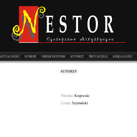
AKTUALNOŚCI
NUMERY
ORDER NESTORII
AUTORZY
PRZYJACIELE
KSIĘGA GOŚCI
AUTORZY
Wiesław
Krajewski
Cezary
Szymański