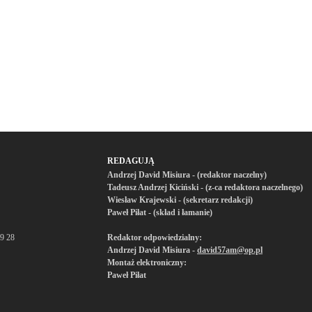
REDAGUJĄ
Andrzej David Misiura - (redaktor naczelny)
Tadeusz Andrzej Kiciński - (z-ca redaktora naczelnego)
Wiesław Krajewski - (sekretarz redakcji)
Paweł Piłat - (skład i łamanie)
19 28
Redaktor odpowiedzialny:
Andrzej David Misiura -
david57am@op.pl
Montaż elektroniczny:
Paweł Piłat