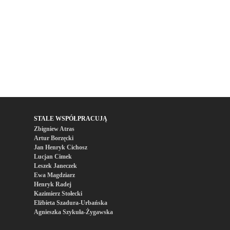
STALE WSPÓŁPRACUJĄ
Zbigniew Atras
Artur Borzęcki
Jan Henryk Cichosz
Lucjan Cimek
Leszek Janeczek
Ewa Magdziarz
Henryk Radej
Kazimierz Stołecki
Elżbieta Szadura-Urbańska
Agnieszka Szykuła-Żygawska